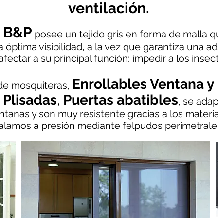
ventilación.
B&P
a
posee un tejido gris en forma de malla 
 óptima visibilidad, a la vez que garantiza una 
 afectar a su principal función: impedir a los insec
Enrollables Ventana y 
 de mosquiteras,
,
Plisadas
,
Puertas
abatibles
, se ada
entanas y son muy resistente gracias a los materi
talamos a presión mediante felpudos perimetrale