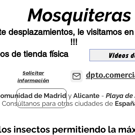
Mosquiteras
te desplazamientos, le visitamos en 
!!!
s de tienda física
Videos d
Solicitar
dpto.comerc
información
omunidad de Madrid
y
Alicante
-
Playa de
* Consúltanos para otras ciudades de
Españ
 los insectos permitiendo la máx